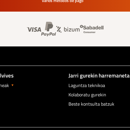
Varios métodos de pago
Banner información foo
lvives
Jarri gurekin harremanet
neak
Laguntza teknikoa
Kolaboratu gurekin
Beste kontsulta batzuk