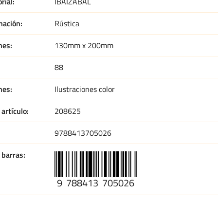
orial
IBAIZABAL
nación
Rústica
nes
130mm x 200mm
88
nes
Ilustraciones color
artículo
208625
9788413705026
 barras
9
788413
705026