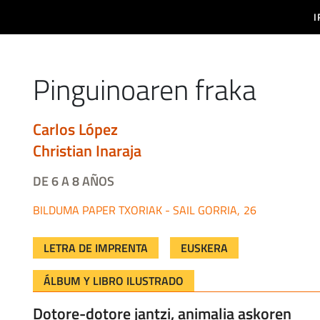
aizabal
I
da a la navegación
Pinguinoaren fraka
carlos lópez
christian inaraja
DE 6 A 8 AÑOS
PAPER TXORIAK - SAIL GORRIA
26
LETRA DE IMPRENTA
EUSKERA
ÁLBUM Y LIBRO ILUSTRADO
Dotore-dotore jantzi, animalia askoren