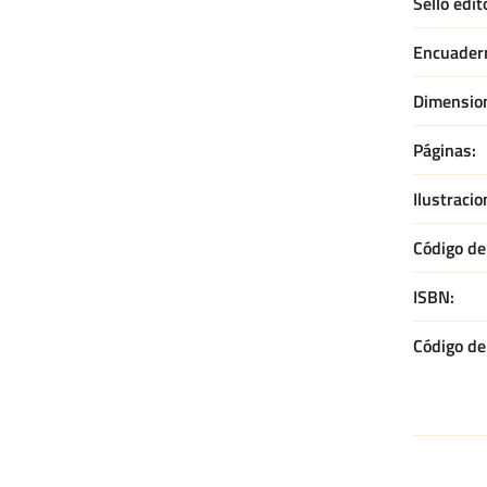
Sello edit
Encuader
Dimensio
Páginas
Ilustracio
Código de 
ISBN
Código de