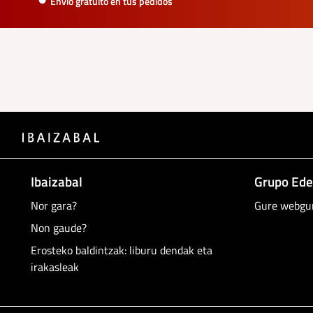
Envío gratuito en tus pedidos
Ibaizabal
Grupo Ede
Nor gara?
Gure webgu
Non gaude?
Erosteko baldintzak: liburu dendak eta
irakasleak