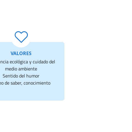
VALORES
ncia ecológica y cuidado del
medio ambiente
Sentido del humor
o de saber, conocimiento