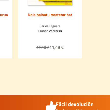
burua
Nola bainatu martetar bat
Shan eta 
Carlos Higuera
Franco Vaccarini
11,49 €
12,10 €
1
Fácil devolución