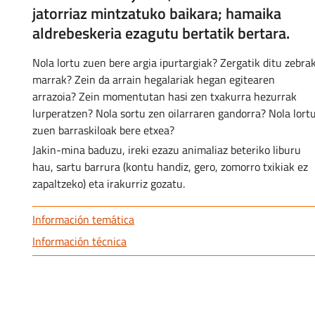
jatorriaz mintzatuko baikara; hamaika
aldrebeskeria ezagutu bertatik bertara.
Nola lortu zuen bere argia ipurtargiak? Zergatik ditu zebra
marrak? Zein da arrain hegalariak hegan egitearen
arrazoia? Zein momentutan hasi zen txakurra hezurrak
lurperatzen? Nola sortu zen oilarraren gandorra? Nola lort
zuen barraskiloak bere etxea?
Jakin-mina baduzu, ireki ezazu animaliaz beteriko liburu
hau, sartu barrura (kontu handiz, gero, zomorro txikiak ez
zapaltzeko) eta irakurriz gozatu.
Información temática
Información técnica