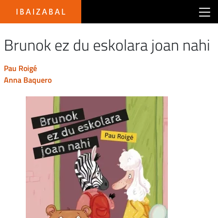
Main menu Ibaizabal
Brunok ez du eskolara joan nahi
pau roigé
anna baquero