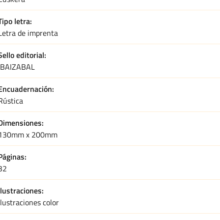
Tipo letra
Letra de imprenta
Sello editorial
IBAIZABAL
Encuadernación
Rústica
Dimensiones
130mm x 200mm
Páginas
32
Ilustraciones
Ilustraciones color