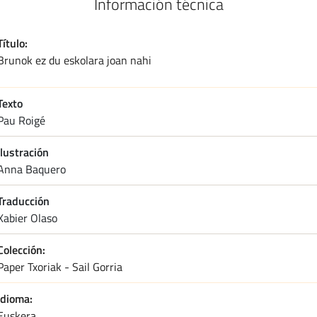
Información técnica
Título
Brunok ez du eskolara joan nahi
Texto
pau roigé
Ilustración
anna baquero
Traducción
xabier olaso
Colección
Paper Txoriak - Sail Gorria
Idioma
Euskera