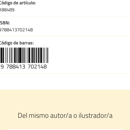
Código de artículo
188489
ISBN
9788413702148
Código de barras
9
788413
702148
Del mismo autor/a o ilustrador/a