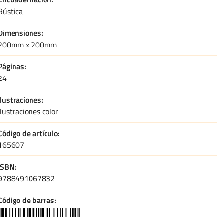
Rústica
Dimensiones
200mm x 200mm
Páginas
24
Ilustraciones
Ilustraciones color
Código de artículo
165607
ISBN
9788491067832
Código de barras