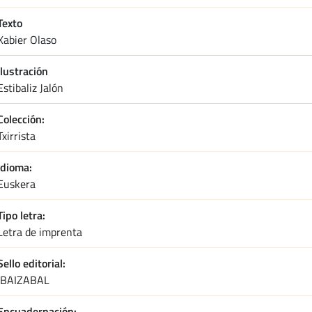
Texto
xabier olaso
Ilustración
estibaliz jalón
Colección
Txirrista
Idioma
Euskera
Tipo letra
Letra de imprenta
Sello editorial
IBAIZABAL
Encuadernación