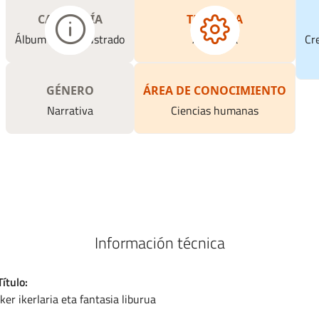
CATEGORÍA
TEMÁTICA
Álbum y libro ilustrado
Aventura
Cre
GÉNERO
ÁREA DE CONOCIMIENTO
Narrativa
Ciencias humanas
Información técnica
Título
Iker ikerlaria eta fantasia liburua