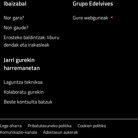
Ibaizabal
Grupo Edelvives
Nor gara?
Gure webguneak
Non gaude?
Erosteko baldintzak: liburu
dendak eta irakasleak
Jarri gurekin
harremanetan
Laguntza teknikoa
Kolaboratu gurekin
Beste kontsulta batzuk
Lege oharra
Pribatutasuneko politika
Cookien politika
Komunikazio-kanala
Adostasun aukerak