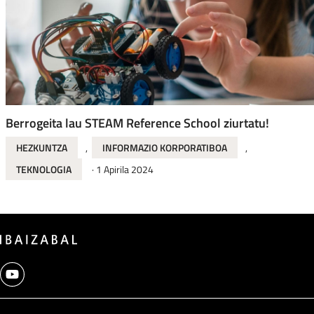
Berrogeita lau STEAM Reference School ziurtatu!
HEZKUNTZA
,
INFORMAZIO KORPORATIBOA
,
TEKNOLOGIA
·
1 Apirila 2024