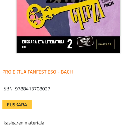
FANFEST ESO - BACH
ISBN
9788413708027
EUSKARA
Ikaslearen materiala