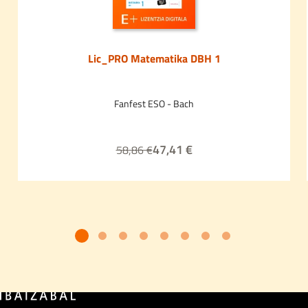
Lic_PRO Matematika DBH 1
Fanfest ESO - Bach
47,41 €
58,86 €