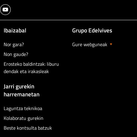
Ibaizabal
Grupo Edelvives
Nor gara?
Gure webguneak
Non gaude?
Erosteko baldintzak: liburu
dendak eta irakasleak
Jarri gurekin
harremanetan
Laguntza teknikoa
Kolaboratu gurekin
Beste kontsulta batzuk