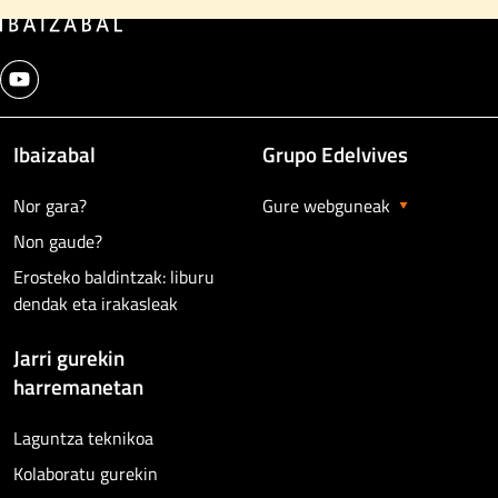
Ibaizabal
Grupo Edelvives
Nor gara?
Gure webguneak
Non gaude?
Erosteko baldintzak: liburu
dendak eta irakasleak
Jarri gurekin
harremanetan
Laguntza teknikoa
Kolaboratu gurekin