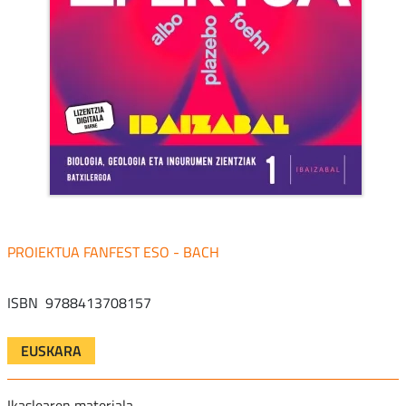
FANFEST ESO - BACH
ISBN
9788413708157
EUSKARA
Ikaslearen materiala