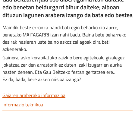
edo benetan beldurgarri bihur daiteke; alboan
dituzun lagunen arabera izango da bata edo bestea
Maindik beste erronka handi bati egin beharko dio aurre,
benetako MAITAGARRI izan nahi badu. Baina bete beharreko
desirak hasieran uste baino askoz zailagoak dira beti
azkenerako.
Gainera, asko korapilatuko zaizkio bere egitekoak, gizalegez
jokatzea zer den arrastorik ez duten izaki izugarrien aurka
hasten denean. Eta Gau Beltzeko festan gertatzea ere…
Ez da, bada, bere azken misioa izango?
Gaiaren araberako informazioa
Informazio teknikoa