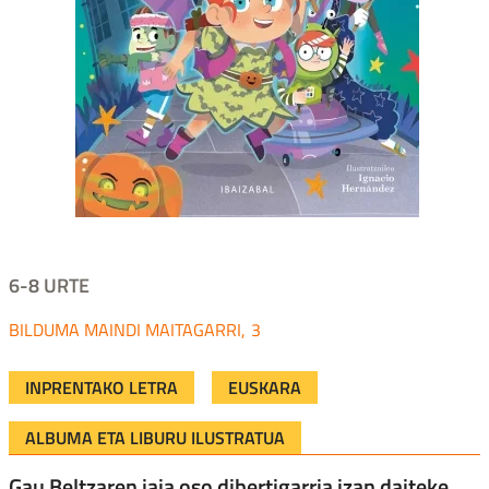
6-8 URTE
MAINDI MAITAGARRI
3
INPRENTAKO LETRA
EUSKARA
ALBUMA ETA LIBURU ILUSTRATUA
Gau Beltzaren jaia oso dibertigarria izan daiteke