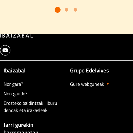
Ibaizabal
Grupo Edelvives
Nor gara?
Gure webguneak
Non gaude?
Erosteko baldintzak: liburu
dendak eta irakasleak
Jarri gurekin
harremanetan