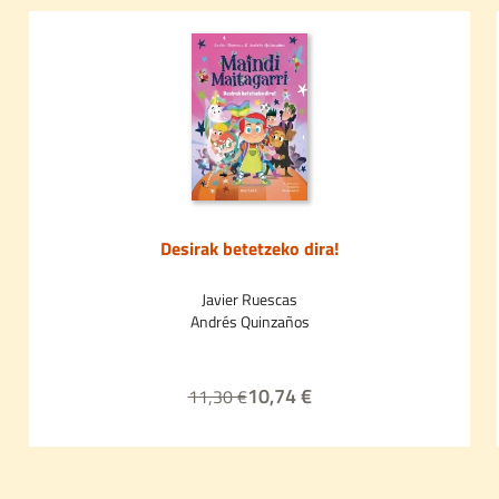
Desirak betetzeko dira!
Javier Ruescas
Andrés Quinzaños
10,74 €
11,30 €