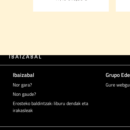
Ibaizabal
Grupo Ede
Nor gara?
Gure webgu
Non gaude?
Erosteko baldintzak: liburu dendak eta
irakasleak