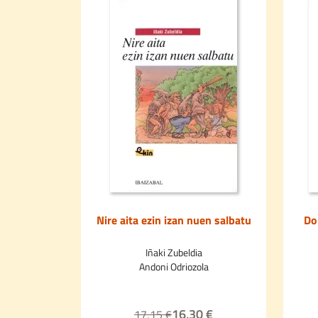
Nire aita ezin izan nuen salbatu
Do
Iñaki Zubeldia
Andoni Odriozola
16,30 €
17,15 €