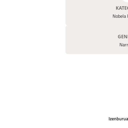
KATE
Nobela l
GEN
Narr
Izenburu