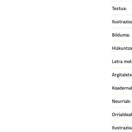
Testua:
Ilustrazio
Bilduma
Hizkuntz
Letra mot
Argitaletx
Koaderna
Neurriak
Orrialdea
Ilustrazio