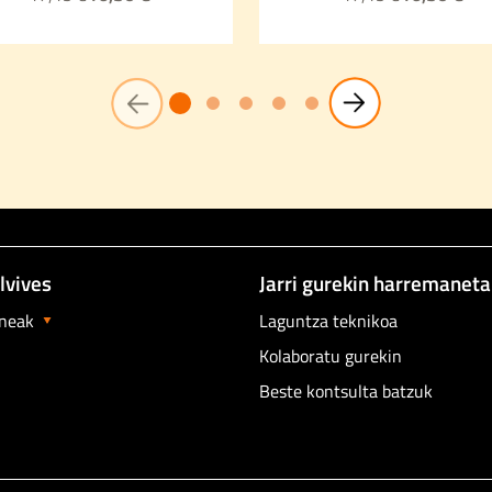
lvives
Jarri gurekin harremanet
neak
Laguntza teknikoa
Kolaboratu gurekin
Beste kontsulta batzuk