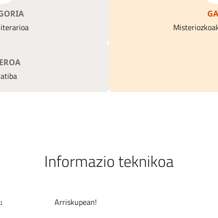
GORIA
GA
iterarioa
Misteriozkoa
EROA
atiba
Informazio teknikoa
a
Arriskupean!