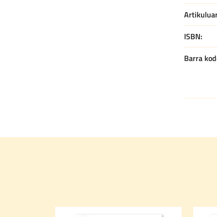
Artikulua
ISBN
Barra kod