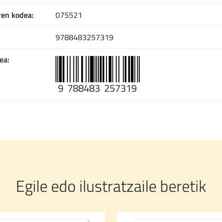
ren kodea
075521
9788483257319
ea
9
788483
257319
Egile edo ilustratzaile beretik