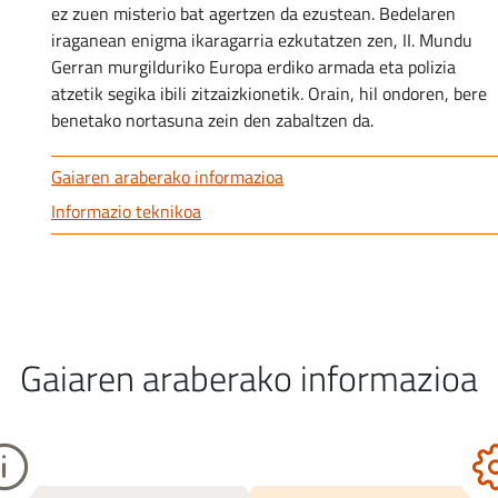
ez zuen misterio bat agertzen da ezustean. Bedelaren
iraganean enigma ikaragarria ezkutatzen zen, II. Mundu
Gerran murgilduriko Europa erdiko armada eta polizia
atzetik segika ibili zitzaizkionetik. Orain, hil ondoren, bere
benetako nortasuna zein den zabaltzen da.
Gaiaren araberako informazioa
Informazio teknikoa
Gaiaren araberako informazioa