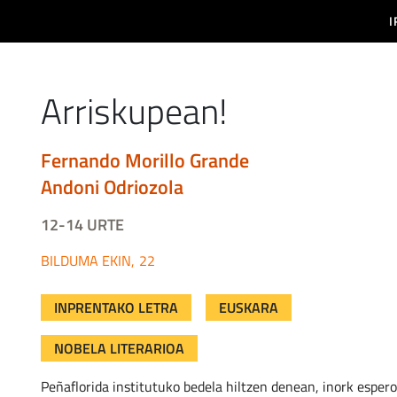
aizabal
I
Arriskupean!
fernando morillo grande
andoni odriozola
12-14 URTE
EKIN
22
INPRENTAKO LETRA
EUSKARA
NOBELA LITERARIOA
Peñaflorida institutuko bedela hiltzen denean, inork espero