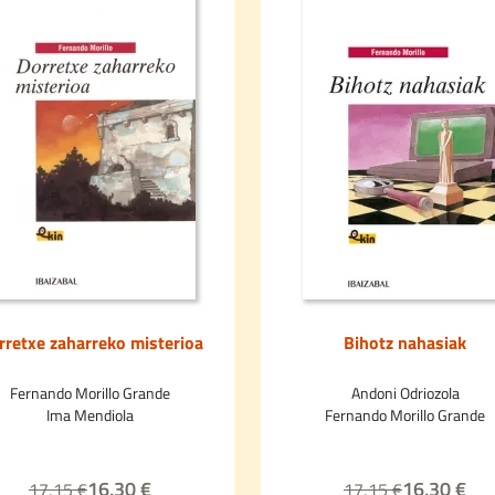
rretxe zaharreko misterioa
Bihotz nahasiak
Fernando Morillo Grande
Andoni Odriozola
Ima Mendiola
Fernando Morillo Grande
16,30 €
16,30 €
17,15 €
17,15 €