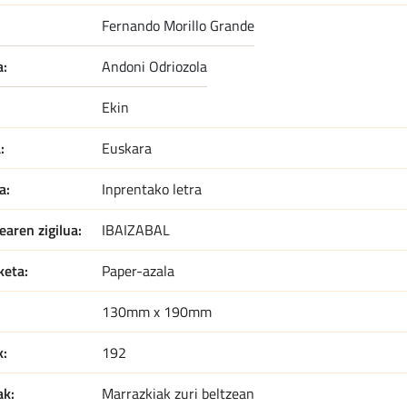
fernando morillo grande
a:
andoni odriozola
Ekin
a
Euskara
a
Inprentako letra
earen zigilua
IBAIZABAL
keta
Paper-azala
130mm x 190mm
k
192
ak
Marrazkiak zuri beltzean