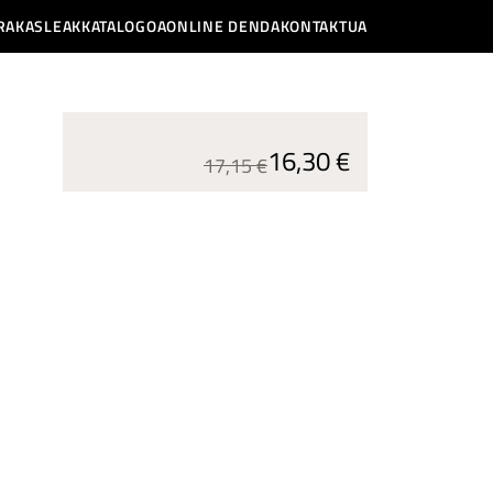
RAKASLEAK
KATALOGOA
ONLINE DENDA
KONTAKTUA
16,30 €
17,15 €