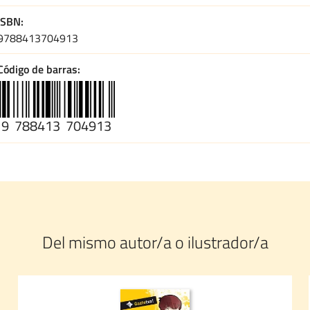
ISBN
9788413704913
Código de barras
9
788413
704913
Del mismo autor/a o ilustrador/a