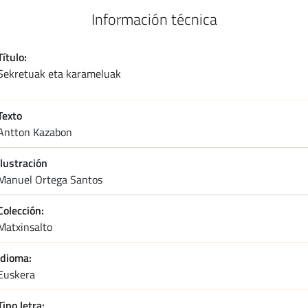
Información técnica
Título
Sekretuak eta karameluak
Texto
antton kazabon
Ilustración
manuel ortega santos
Colección
Matxinsalto
Idioma
Euskera
Tipo letra