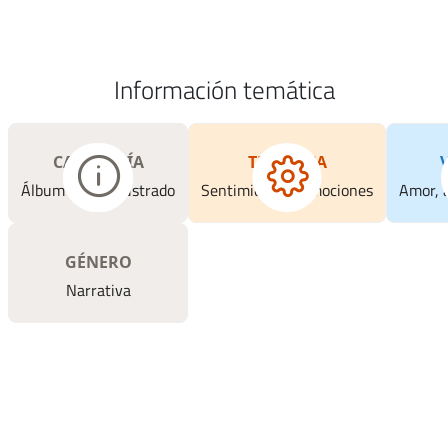
Información temática
CATEGORÍA
TEMÁTICA
Álbum y libro ilustrado
Sentimiento / Emociones
Amor, a
GÉNERO
Narrativa