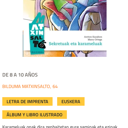
DE 8 A 10 AÑOS
MATXINSALTO
64
LETRA DE IMPRENTA
EUSKERA
ÁLBUM Y LIBRO ILUSTRADO
Karameluak onak dira zenbaitetan gure saminak eta ezinak