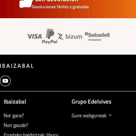
Devoluciones fáciles y gratuitas
Banner información foo
Ibaizabal
Grupo Edelvives
Nor gara?
Gure webguneak
Non gaude?
Erosteko baldintzak: liburu