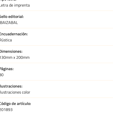
Letra de imprenta
Sello editorial
IBAIZABAL
Encuadernación
Rústica
Dimensiones
130mm x 200mm
Páginas
80
Ilustraciones
Ilustraciones color
Código de artículo
201893