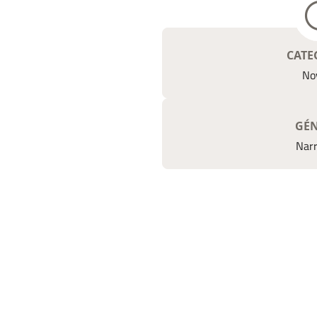
CATE
No
GÉ
Narr