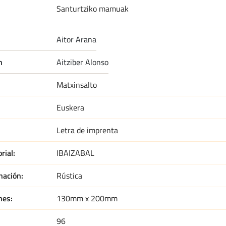
Santurtziko mamuak
aitor arana
n
aitziber alonso
Matxinsalto
Euskera
Letra de imprenta
orial
IBAIZABAL
nación
Rústica
nes
130mm x 200mm
96