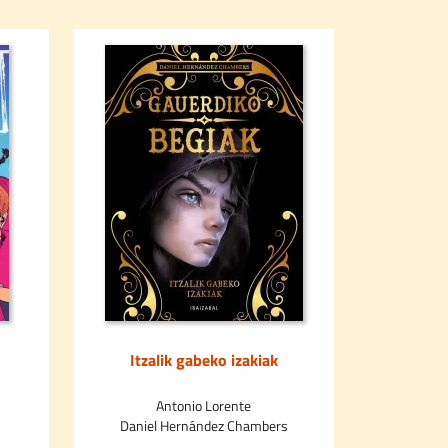
Itzalik gabeko izakiak
Farrell e
Antonio Lorente
Daniel Hernández Chambers
Davi