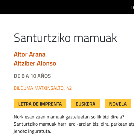
aizabal
I
da a la navegación
Santurtziko mamuak
aitor arana
aitziber alonso
DE 8 A 10 AÑOS
MATXINSALTO
42
LETRA DE IMPRENTA
EUSKERA
NOVELA
Nork esan zuen mamuak gazteluetan soilik bizi direla?
Santurtziko mamuak herri erdi-erdian bizi dira, parkean et
jendez inguratuta.