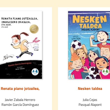
Renata piano jotzailea,
Nesken taldea
eleseko ikaslea,eta abar,eta
abar
Javier Zabala Herrero
Julia Cejas
Ramón García Domínguez
Pasqual Alapont