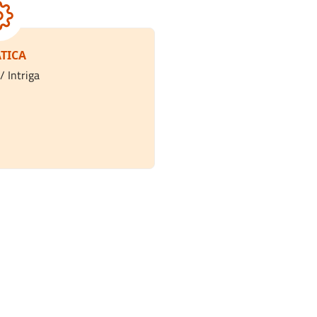
TICA
/ Intriga