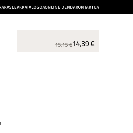
RAKASLEAK
KATALOGOA
ONLINE DENDA
KONTAKTUA
14,39 €
15,15 €
a