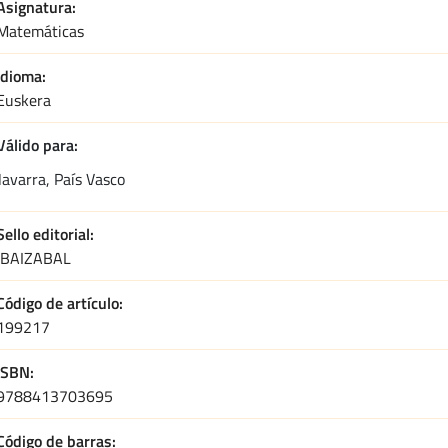
Asignatura
Matemáticas
Idioma
Euskera
Válido para
avarra, País Vasco
Sello editorial
IBAIZABAL
Código de artículo
199217
ISBN
9788413703695
Código de barras