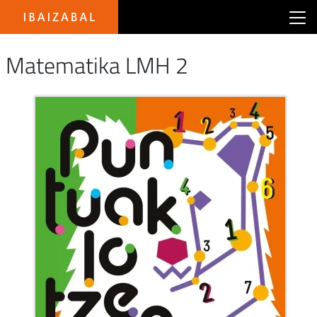
Main menu Ibaizabal
Matematika LMH 2