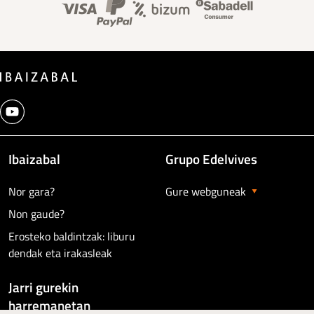
Banner información foo
Ibaizabal
Grupo Edelvives
Nor gara?
Gure webguneak
Non gaude?
Erosteko baldintzak: liburu
dendak eta irakasleak
Jarri gurekin
harremanetan