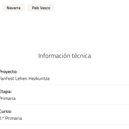
Navarra
País Vasco
Información técnica
Proyecto
FanFest Lehen Hezkuntza
Etapa
Primaria
Curso
2.º Primaria