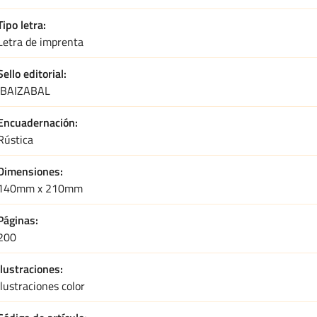
Tipo letra
Letra de imprenta
Sello editorial
IBAIZABAL
Encuadernación
Rústica
Dimensiones
140mm x 210mm
Páginas
200
Ilustraciones
Ilustraciones color