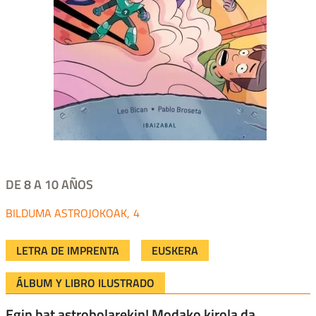
DE 8 A 10 AÑOS
ASTROJOKOAK
4
LETRA DE IMPRENTA
EUSKERA
ÁLBUM Y LIBRO ILUSTRADO
Egin bat astrobolarekin! Modako kirola da,