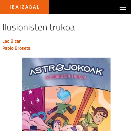
Main menu Ibaizabal
Ilusionisten trukoa
leo bican
pablo broseta