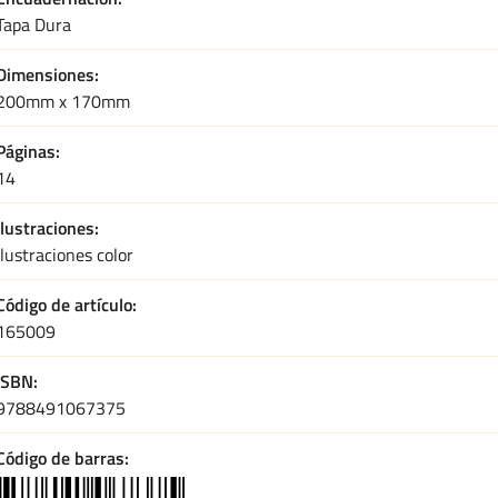
Tapa Dura
Dimensiones
200mm x 170mm
Páginas
14
Ilustraciones
Ilustraciones color
Código de artículo
165009
ISBN
9788491067375
Código de barras