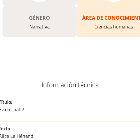
GÉNERO
ÁREA DE CONOCIMIEN
Narrativa
Ciencias humanas
Información técnica
Título
Ez dut nahi!
Texto
alice le hénand